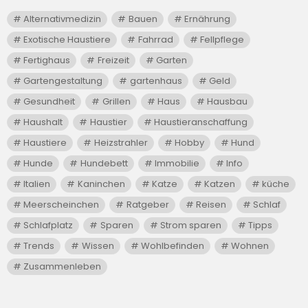
Alternativmedizin
Bauen
Ernährung
Exotische Haustiere
Fahrrad
Fellpflege
Fertighaus
Freizeit
Garten
Gartengestaltung
gartenhaus
Geld
Gesundheit
Grillen
Haus
Hausbau
Haushalt
Haustier
Haustieranschaffung
Haustiere
Heizstrahler
Hobby
Hund
Hunde
Hundebett
Immobilie
Info
Italien
Kaninchen
Katze
Katzen
küche
Meerscheinchen
Ratgeber
Reisen
Schlaf
Schlafplatz
Sparen
Strom sparen
Tipps
Trends
Wissen
Wohlbefinden
Wohnen
Zusammenleben