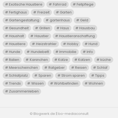
Exotische Haustiere
Fahrrad
Fellpflege
Fertighaus
Freizeit
Garten
Gartengestaltung
gartenhaus
Geld
Gesundheit
Grillen
Haus
Hausbau
Haushalt
Haustier
Haustieranschaffung
Haustiere
Heizstrahler
Hobby
Hund
Hunde
Hundebett
Immobilie
Info
Italien
Kaninchen
Katze
Katzen
küche
Meerscheinchen
Ratgeber
Reisen
Schlaf
Schlafplatz
Sparen
Strom sparen
Tipps
Trends
Wissen
Wohlbefinden
Wohnen
Zusammenleben
© Blogwerk.de || bo-mediaconsult