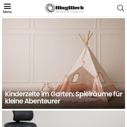
S
Menu
LATEST
STORIES
Kinderzelte im Garten: Spielräume für
kleine Abenteurer