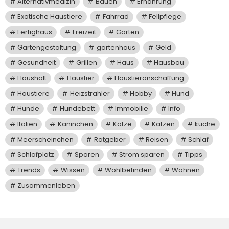
Alternativmedizin
Bauen
Ernährung
Exotische Haustiere
Fahrrad
Fellpflege
Fertighaus
Freizeit
Garten
Gartengestaltung
gartenhaus
Geld
Gesundheit
Grillen
Haus
Hausbau
Haushalt
Haustier
Haustieranschaffung
Haustiere
Heizstrahler
Hobby
Hund
Hunde
Hundebett
Immobilie
Info
Italien
Kaninchen
Katze
Katzen
küche
Meerscheinchen
Ratgeber
Reisen
Schlaf
Schlafplatz
Sparen
Strom sparen
Tipps
Trends
Wissen
Wohlbefinden
Wohnen
Zusammenleben