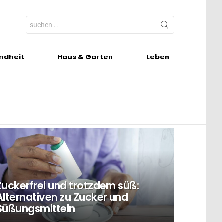
Search
for:
ndheit
Haus & Garten
Leben
Zuckerfrei und trotzdem süß:
Alternativen zu Zucker und
Süßungsmitteln