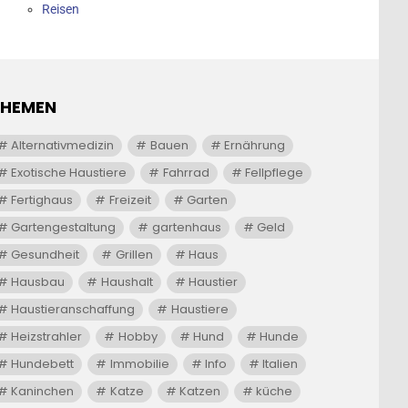
Reisen
THEMEN
Alternativmedizin
Bauen
Ernährung
Exotische Haustiere
Fahrrad
Fellpflege
Fertighaus
Freizeit
Garten
Gartengestaltung
gartenhaus
Geld
Gesundheit
Grillen
Haus
Hausbau
Haushalt
Haustier
Haustieranschaffung
Haustiere
Heizstrahler
Hobby
Hund
Hunde
Hundebett
Immobilie
Info
Italien
Kaninchen
Katze
Katzen
küche