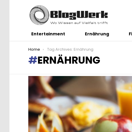
Entertainment
Ernährung
F
You are here:
Home
Tag Archives: Ernährung
ERNÄHRUNG
LATEST
STORIES