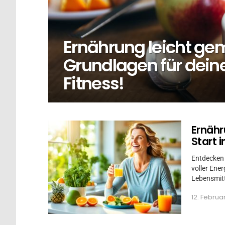
Ernährung leicht gem
Grundlagen für dein
Fitness!
MORE
Ernähr
STORIES
Start 
Entdecken 
voller Ener
Lebensmit
12. Februa