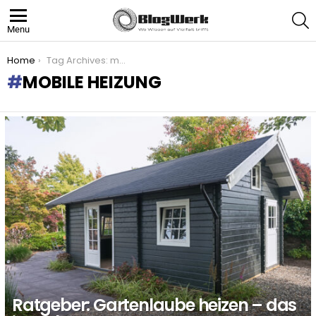
S
Menu
You are here:
Home
Tag Archives: mobile Heizung
MOBILE HEIZUNG
LATEST
STORIES
Ratgeber: Gartenlaube heizen – das