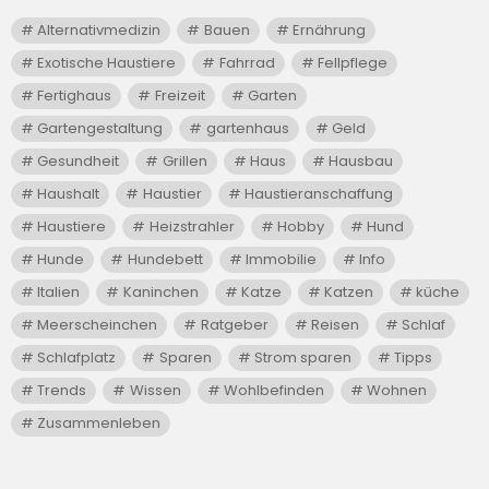
Alternativmedizin
Bauen
Ernährung
Exotische Haustiere
Fahrrad
Fellpflege
Fertighaus
Freizeit
Garten
Gartengestaltung
gartenhaus
Geld
Gesundheit
Grillen
Haus
Hausbau
Haushalt
Haustier
Haustieranschaffung
Haustiere
Heizstrahler
Hobby
Hund
Hunde
Hundebett
Immobilie
Info
Italien
Kaninchen
Katze
Katzen
küche
Meerscheinchen
Ratgeber
Reisen
Schlaf
Schlafplatz
Sparen
Strom sparen
Tipps
Trends
Wissen
Wohlbefinden
Wohnen
Zusammenleben