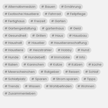
Alternativmedizin
Bauen
Ernährung
Exotische Haustiere
Fahrrad
Fellpflege
Fertighaus
Freizeit
Garten
Gartengestaltung
gartenhaus
Geld
Gesundheit
Grillen
Haus
Hausbau
Haushalt
Haustier
Haustieranschaffung
Haustiere
Heizstrahler
Hobby
Hund
Hunde
Hundebett
Immobilie
Info
Italien
Kaninchen
Katze
Katzen
küche
Meerscheinchen
Ratgeber
Reisen
Schlaf
Schlafplatz
Sparen
Strom sparen
Tipps
Trends
Wissen
Wohlbefinden
Wohnen
Zusammenleben