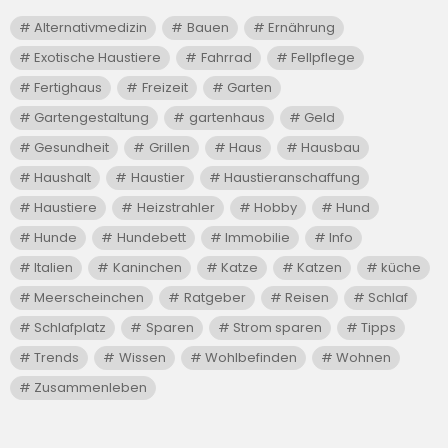
Alternativmedizin
Bauen
Ernährung
Exotische Haustiere
Fahrrad
Fellpflege
Fertighaus
Freizeit
Garten
Gartengestaltung
gartenhaus
Geld
Gesundheit
Grillen
Haus
Hausbau
Haushalt
Haustier
Haustieranschaffung
Haustiere
Heizstrahler
Hobby
Hund
Hunde
Hundebett
Immobilie
Info
Italien
Kaninchen
Katze
Katzen
küche
Meerscheinchen
Ratgeber
Reisen
Schlaf
Schlafplatz
Sparen
Strom sparen
Tipps
Trends
Wissen
Wohlbefinden
Wohnen
Zusammenleben