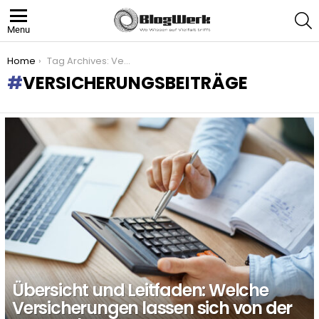
S
Menu
You are here:
Home
Tag Archives: Versicherungsbeiträge
VERSICHERUNGSBEITRÄGE
LATEST
STORIES
Übersicht und Leitfaden: Welche
Versicherungen lassen sich von der