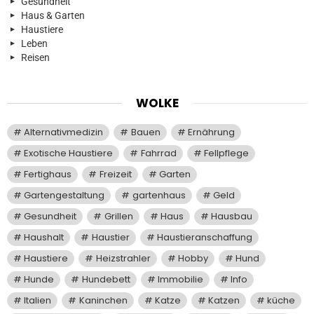
Gesundheit
Haus & Garten
Haustiere
Leben
Reisen
WOLKE
Alternativmedizin
Bauen
Ernährung
Exotische Haustiere
Fahrrad
Fellpflege
Fertighaus
Freizeit
Garten
Gartengestaltung
gartenhaus
Geld
Gesundheit
Grillen
Haus
Hausbau
Haushalt
Haustier
Haustieranschaffung
Haustiere
Heizstrahler
Hobby
Hund
Hunde
Hundebett
Immobilie
Info
Italien
Kaninchen
Katze
Katzen
küche