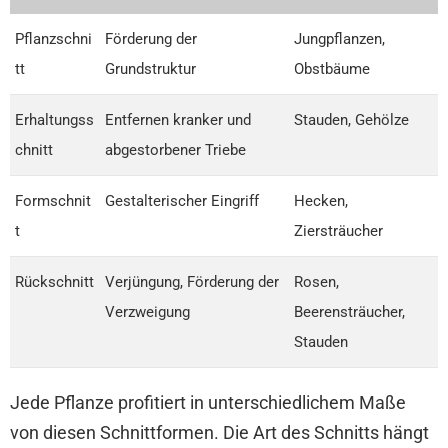
Pflanzschni
Förderung der
Jungpflanzen,
tt
Grundstruktur
Obstbäume
Erhaltungss
Entfernen kranker und
Stauden, Gehölze
chnitt
abgestorbener Triebe
Formschnit
Gestalterischer Eingriff
Hecken,
t
Ziersträucher
Rückschnitt
Verjüngung, Förderung der
Rosen,
Verzweigung
Beerensträucher,
Stauden
Jede Pflanze profitiert in unterschiedlichem Maße
von diesen Schnittformen. Die Art des Schnitts hängt