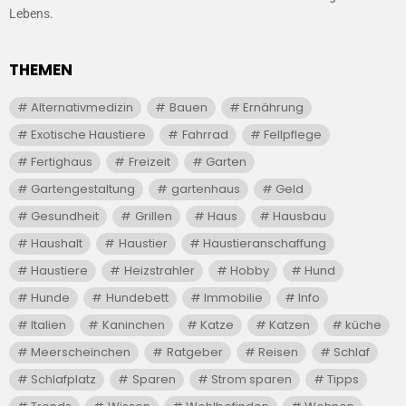
Lebens.
THEMEN
Alternativmedizin
Bauen
Ernährung
Exotische Haustiere
Fahrrad
Fellpflege
Fertighaus
Freizeit
Garten
Gartengestaltung
gartenhaus
Geld
Gesundheit
Grillen
Haus
Hausbau
Haushalt
Haustier
Haustieranschaffung
Haustiere
Heizstrahler
Hobby
Hund
Hunde
Hundebett
Immobilie
Info
Italien
Kaninchen
Katze
Katzen
küche
Meerscheinchen
Ratgeber
Reisen
Schlaf
Schlafplatz
Sparen
Strom sparen
Tipps