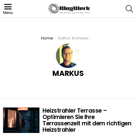
S
Menu
You are here:
Home
Author Archives: Markus
MARKUS
Heizstrahler Terrasse –
MORE
STORIES
Optimieren Sie Ihre
Terrassenzeit mit dem richtigen
Heizstrahler