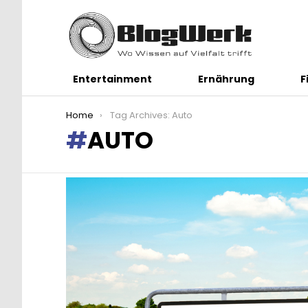
Entertainment
Ernährung
F
You are here:
Home
Tag Archives: Auto
AUTO
LATEST
STORIES