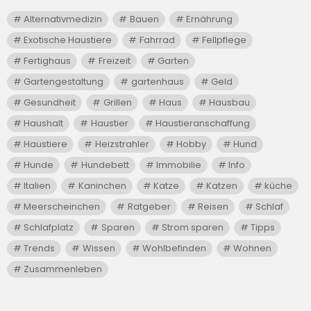
Alternativmedizin
Bauen
Ernährung
Exotische Haustiere
Fahrrad
Fellpflege
Fertighaus
Freizeit
Garten
Gartengestaltung
gartenhaus
Geld
Gesundheit
Grillen
Haus
Hausbau
Haushalt
Haustier
Haustieranschaffung
Haustiere
Heizstrahler
Hobby
Hund
Hunde
Hundebett
Immobilie
Info
Italien
Kaninchen
Katze
Katzen
küche
Meerscheinchen
Ratgeber
Reisen
Schlaf
Schlafplatz
Sparen
Strom sparen
Tipps
Trends
Wissen
Wohlbefinden
Wohnen
Zusammenleben