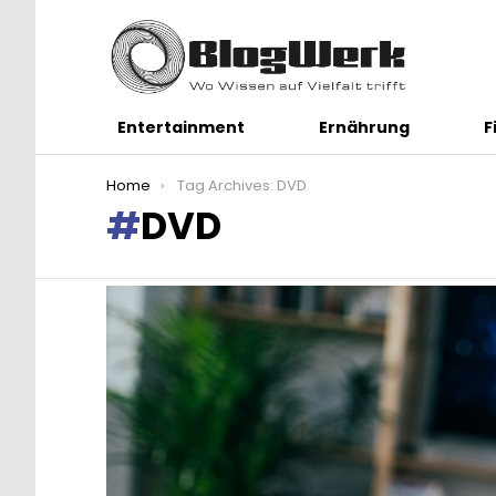
Entertainment
Ernährung
F
You are here:
Home
Tag Archives: DVD
DVD
LATEST
STORIES