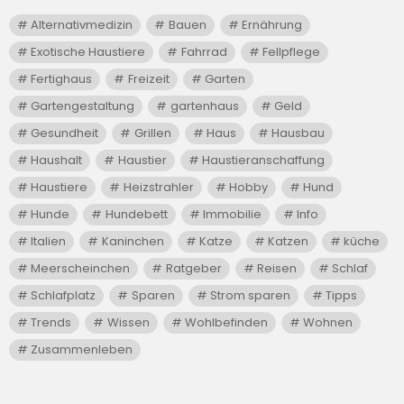
Alternativmedizin
Bauen
Ernährung
Exotische Haustiere
Fahrrad
Fellpflege
Fertighaus
Freizeit
Garten
Gartengestaltung
gartenhaus
Geld
Gesundheit
Grillen
Haus
Hausbau
Haushalt
Haustier
Haustieranschaffung
Haustiere
Heizstrahler
Hobby
Hund
Hunde
Hundebett
Immobilie
Info
Italien
Kaninchen
Katze
Katzen
küche
Meerscheinchen
Ratgeber
Reisen
Schlaf
Schlafplatz
Sparen
Strom sparen
Tipps
Trends
Wissen
Wohlbefinden
Wohnen
Zusammenleben