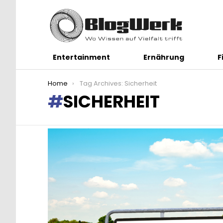
Entertainment
Ernährung
F
You are here:
Home
Tag Archives: Sicherheit
SICHERHEIT
LATEST
STORIES