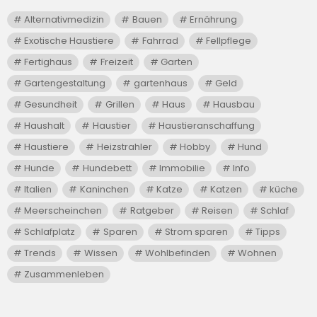
Alternativmedizin
Bauen
Ernährung
Exotische Haustiere
Fahrrad
Fellpflege
Fertighaus
Freizeit
Garten
Gartengestaltung
gartenhaus
Geld
Gesundheit
Grillen
Haus
Hausbau
Haushalt
Haustier
Haustieranschaffung
Haustiere
Heizstrahler
Hobby
Hund
Hunde
Hundebett
Immobilie
Info
Italien
Kaninchen
Katze
Katzen
küche
Meerscheinchen
Ratgeber
Reisen
Schlaf
Schlafplatz
Sparen
Strom sparen
Tipps
Trends
Wissen
Wohlbefinden
Wohnen
Zusammenleben