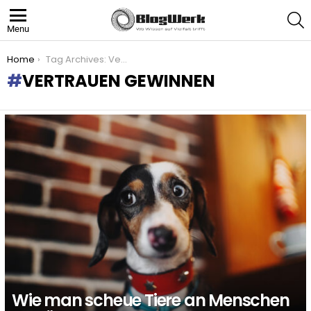
S
Menu
You are here:
Home
Tag Archives: Vertrauen gewinnen
VERTRAUEN GEWINNEN
LATEST
STORIES
Wie man scheue Tiere an Menschen