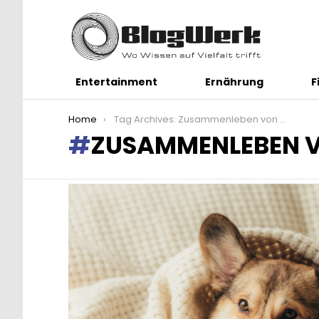
Entertainment
Ernährung
F
You are here:
Home
Tag Archives: Zusammenleben von Hund und Katze
ZUSAMMENLEBEN V
LATEST
STORIES