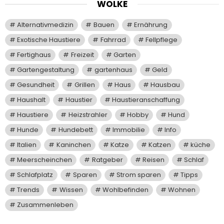
WOLKE
Alternativmedizin
Bauen
Ernährung
Exotische Haustiere
Fahrrad
Fellpflege
Fertighaus
Freizeit
Garten
Gartengestaltung
gartenhaus
Geld
Gesundheit
Grillen
Haus
Hausbau
Haushalt
Haustier
Haustieranschaffung
Haustiere
Heizstrahler
Hobby
Hund
Hunde
Hundebett
Immobilie
Info
Italien
Kaninchen
Katze
Katzen
küche
Meerscheinchen
Ratgeber
Reisen
Schlaf
Schlafplatz
Sparen
Strom sparen
Tipps
Trends
Wissen
Wohlbefinden
Wohnen
Zusammenleben