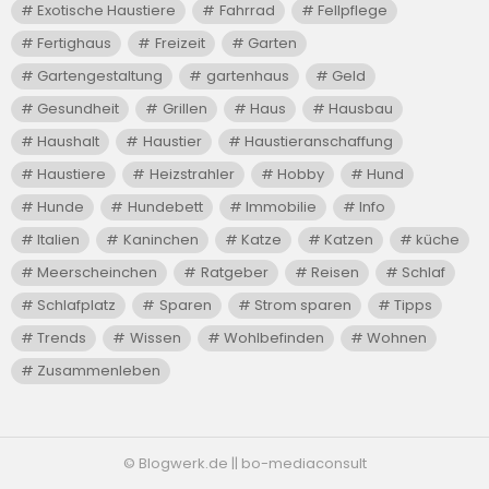
Exotische Haustiere
Fahrrad
Fellpflege
Fertighaus
Freizeit
Garten
Gartengestaltung
gartenhaus
Geld
Gesundheit
Grillen
Haus
Hausbau
Haushalt
Haustier
Haustieranschaffung
Haustiere
Heizstrahler
Hobby
Hund
Hunde
Hundebett
Immobilie
Info
Italien
Kaninchen
Katze
Katzen
küche
Meerscheinchen
Ratgeber
Reisen
Schlaf
Schlafplatz
Sparen
Strom sparen
Tipps
Trends
Wissen
Wohlbefinden
Wohnen
Zusammenleben
© Blogwerk.de || bo-mediaconsult