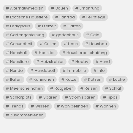
Alternativmedizin
Bauen
Ernährung
Exotische Haustiere
Fahrrad
Fellpflege
Fertighaus
Freizeit
Garten
Gartengestaltung
gartenhaus
Geld
Gesundheit
Grillen
Haus
Hausbau
Haushalt
Haustier
Haustieranschaffung
Haustiere
Heizstrahler
Hobby
Hund
Hunde
Hundebett
Immobilie
Info
Italien
Kaninchen
Katze
Katzen
küche
Meerscheinchen
Ratgeber
Reisen
Schlaf
Schlafplatz
Sparen
Strom sparen
Tipps
Trends
Wissen
Wohlbefinden
Wohnen
Zusammenleben