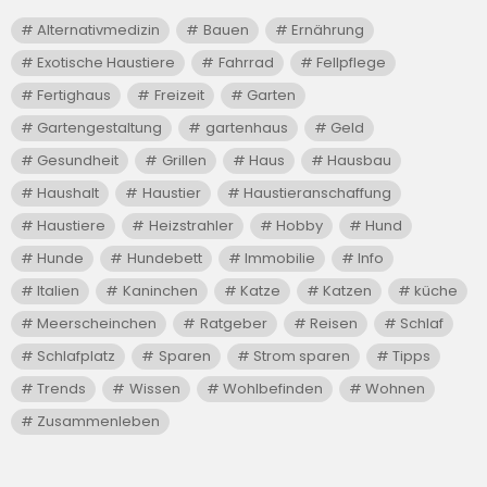
Alternativmedizin
Bauen
Ernährung
Exotische Haustiere
Fahrrad
Fellpflege
Fertighaus
Freizeit
Garten
Gartengestaltung
gartenhaus
Geld
Gesundheit
Grillen
Haus
Hausbau
Haushalt
Haustier
Haustieranschaffung
Haustiere
Heizstrahler
Hobby
Hund
Hunde
Hundebett
Immobilie
Info
Italien
Kaninchen
Katze
Katzen
küche
Meerscheinchen
Ratgeber
Reisen
Schlaf
Schlafplatz
Sparen
Strom sparen
Tipps
Trends
Wissen
Wohlbefinden
Wohnen
Zusammenleben