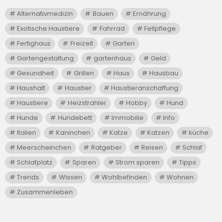
Alternativmedizin
Bauen
Ernährung
Exotische Haustiere
Fahrrad
Fellpflege
Fertighaus
Freizeit
Garten
Gartengestaltung
gartenhaus
Geld
Gesundheit
Grillen
Haus
Hausbau
Haushalt
Haustier
Haustieranschaffung
Haustiere
Heizstrahler
Hobby
Hund
Hunde
Hundebett
Immobilie
Info
Italien
Kaninchen
Katze
Katzen
küche
Meerscheinchen
Ratgeber
Reisen
Schlaf
Schlafplatz
Sparen
Strom sparen
Tipps
Trends
Wissen
Wohlbefinden
Wohnen
Zusammenleben