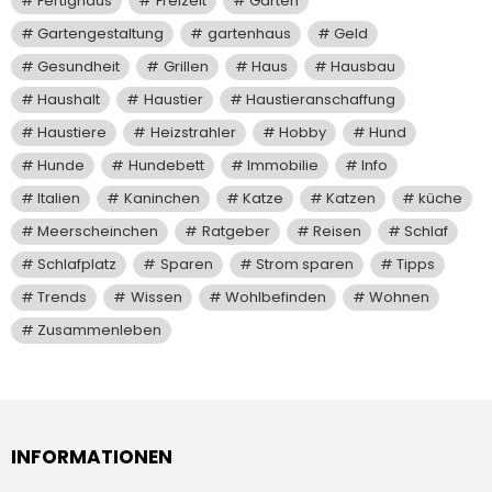
Fertighaus
Freizeit
Garten
Gartengestaltung
gartenhaus
Geld
Gesundheit
Grillen
Haus
Hausbau
Haushalt
Haustier
Haustieranschaffung
Haustiere
Heizstrahler
Hobby
Hund
Hunde
Hundebett
Immobilie
Info
Italien
Kaninchen
Katze
Katzen
küche
Meerscheinchen
Ratgeber
Reisen
Schlaf
Schlafplatz
Sparen
Strom sparen
Tipps
Trends
Wissen
Wohlbefinden
Wohnen
Zusammenleben
INFORMATIONEN