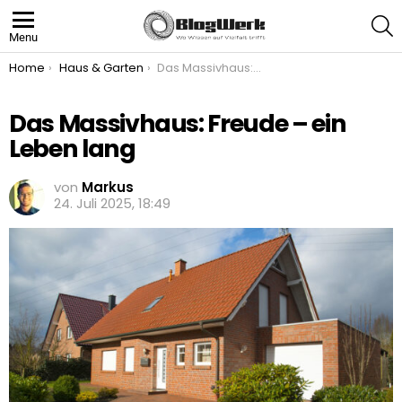
S
Menu
You are here:
Home
Haus & Garten
Das Massivhaus: Freude – ein Leben lang
Das Massivhaus: Freude – ein
Leben lang
von
Markus
24. Juli 2025, 18:49