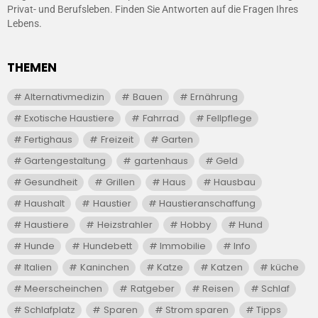
Privat- und Berufsleben. Finden Sie Antworten auf die Fragen Ihres
Lebens.
THEMEN
Alternativmedizin
Bauen
Ernährung
Exotische Haustiere
Fahrrad
Fellpflege
Fertighaus
Freizeit
Garten
Gartengestaltung
gartenhaus
Geld
Gesundheit
Grillen
Haus
Hausbau
Haushalt
Haustier
Haustieranschaffung
Haustiere
Heizstrahler
Hobby
Hund
Hunde
Hundebett
Immobilie
Info
Italien
Kaninchen
Katze
Katzen
küche
Meerscheinchen
Ratgeber
Reisen
Schlaf
Schlafplatz
Sparen
Strom sparen
Tipps