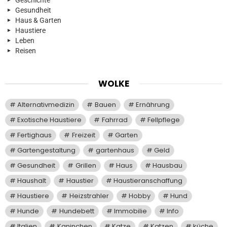
Geschichte
Gesundheit
Haus & Garten
Haustiere
Leben
Reisen
WOLKE
Alternativmedizin
Bauen
Ernährung
Exotische Haustiere
Fahrrad
Fellpflege
Fertighaus
Freizeit
Garten
Gartengestaltung
gartenhaus
Geld
Gesundheit
Grillen
Haus
Hausbau
Haushalt
Haustier
Haustieranschaffung
Haustiere
Heizstrahler
Hobby
Hund
Hunde
Hundebett
Immobilie
Info
Italien
Kaninchen
Katze
Katzen
küche